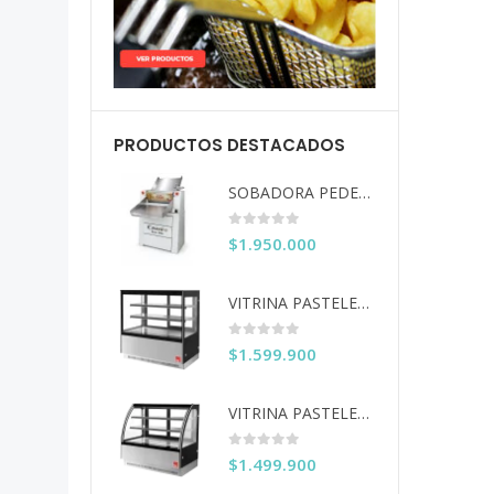
PRODUCTOS DESTACADOS
SOBADORA PEDESTAL 60 CM COUSIÑO
0
out of 5
$
1.950.000
VITRINA PASTELERA ITA RECTA 150 CM
0
out of 5
$
1.599.900
VITRINA PASTELERA ITA CURVA 150 CM
0
out of 5
$
1.499.900