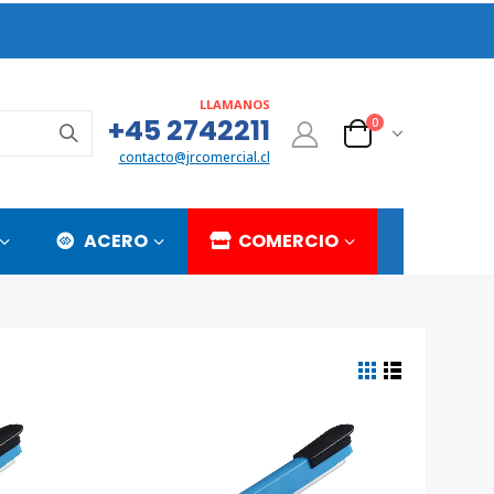
LLAMANOS
+45 2742211
0
contacto@jrcomercial.cl
ACERO
COMERCIO