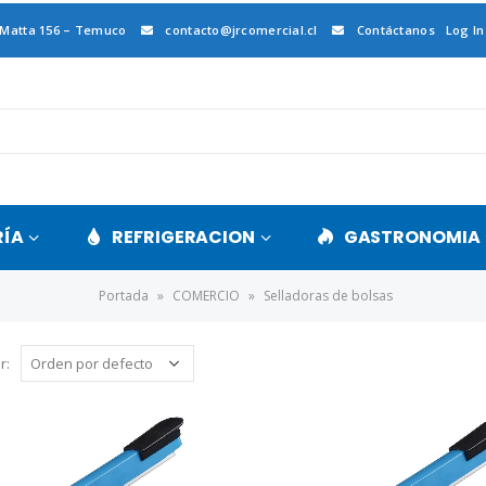
 Matta 156 – Temuco
contacto@jrcomercial.cl
Contáctanos
Log In
RÍA
REFRIGERACION
GASTRONOMIA
Portada
»
COMERCIO
»
Selladoras de bolsas
r: