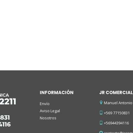
INFORMACIÓN
JR COMERCIAL
Manuel Antonio 
Envío
Aviso Legal
+569 77150831
Nosotros
+56944394116
contacto@jrcome