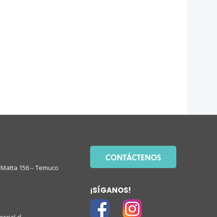
Matta 156 – Temuco
¡SÍGANOS!
rcial.cl