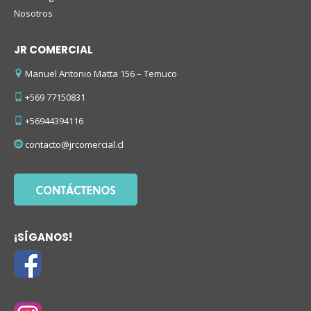
Nosotros
JR COMERCIAL
Manuel Antonio Matta 156 – Temuco
+569 77150831
+56944394116
contacto@jrcomercial.cl
¡SÍGANOS!