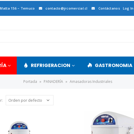
 Matta 156 – Temuco
contacto@jrcomercial.cl
Contáctanos
Log In
RÍA
REFRIGERACION
GASTRONOMIA
Portada
»
PANADERÍA
»
Amasadoras Industriales
r: