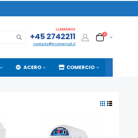
LLAMANOS
+45 2742211
0
contacto@jrcomercial.cl
ACERO
COMERCIO