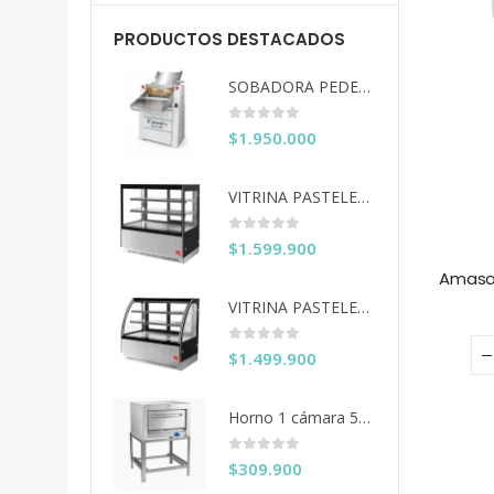
PRODUCTOS DESTACADOS
SOBADORA PEDESTAL 60 CM COUSIÑO
0
out of 5
$
1.950.000
VITRINA PASTELERA ITA RECTA 150 CM
0
out of 5
$
1.599.900
Amasad
VITRINA PASTELERA ITA CURVA 150 CM
0
out of 5
$
1.499.900
Horno 1 cámara 50x50 Ventus
0
out of 5
$
309.900