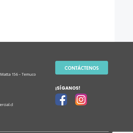
Matta 156 – Temuco
¡SÍGANOS!
rcial.cl