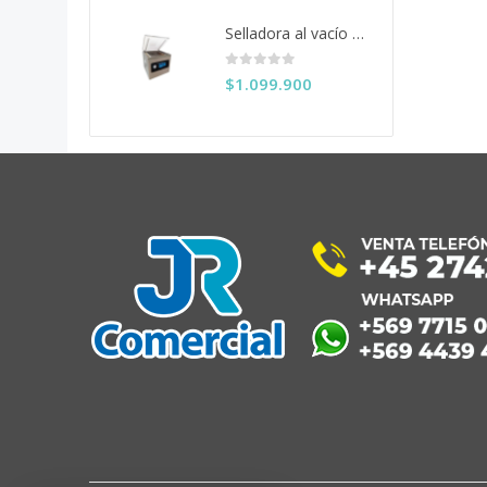
Selladora al vacío 40 cms. KDZ-400/2F
0
out of 5
$
1.099.900