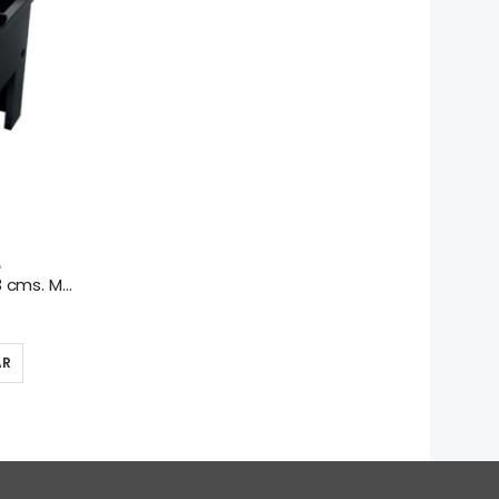
A
Anafe eco 1 plato bajo 43×43 cms. Maigas
AR