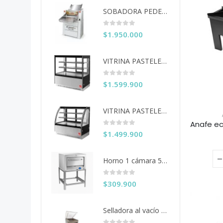
SOBADORA PEDESTAL 60 CM COUSIÑO
0
out of 5
$
1.950.000
VITRINA PASTELERA ITA RECTA 150 CM
0
out of 5
$
1.599.900
VITRINA PASTELERA ITA CURVA 150 CM
0
out of 5
$
1.499.900
Horno 1 cámara 50x50 Ventus
0
out of 5
$
309.900
Selladora al vacío 40 cms. KDZ-400/2F