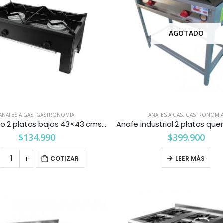
AGOTADO
ANAFES A GAS
,
GASTRONOMIA
ANAFES A GAS
,
GASTRONOMI
Anafe eco 2 platos bajos 43×43 cms. Maigas
$
134.990
$
399.900
COTIZAR
LEER MÁS