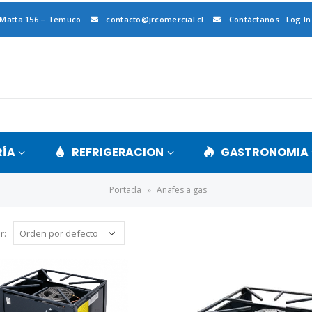
 Matta 156 – Temuco
contacto@jrcomercial.cl
Contáctanos
Log In
RÍA
REFRIGERACION
GASTRONOMIA
Portada
»
Anafes a gas
r: