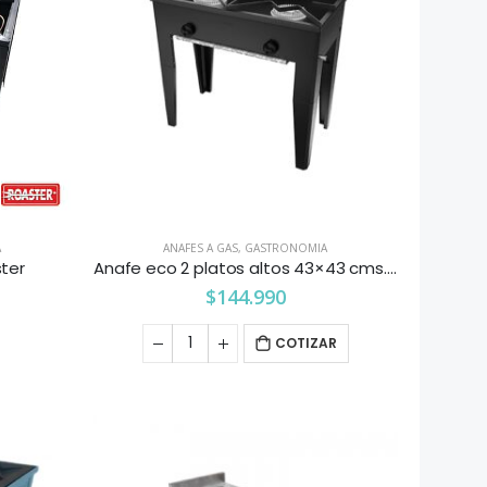
A
ANAFES A GAS
,
GASTRONOMIA
ster
Anafe eco 2 platos altos 43×43 cms. Maigas
$
144.990
COTIZAR