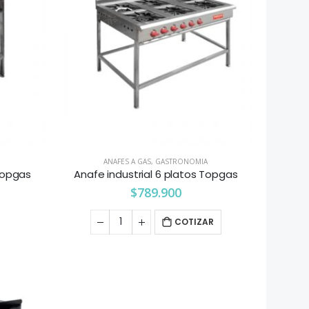
ANAFES A GAS
,
GASTRONOMIA
 Topgas
Anafe industrial 6 platos Topgas
$
789.900
COTIZAR