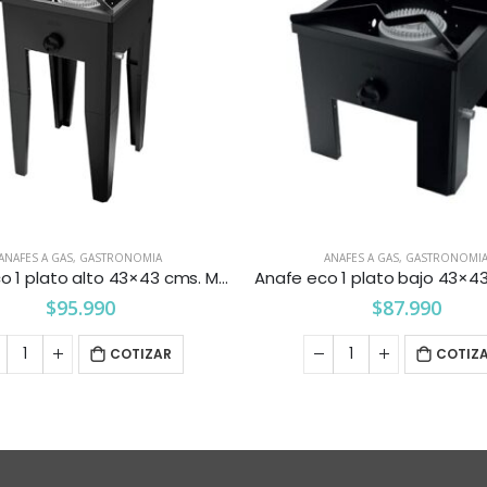
ANAFES A GAS
,
GASTRONOMIA
ANAFES A GAS
,
GASTRONOMI
Anafe eco 1 plato alto 43×43 cms. Maigas
$
95.990
$
87.990
COTIZAR
COTIZ