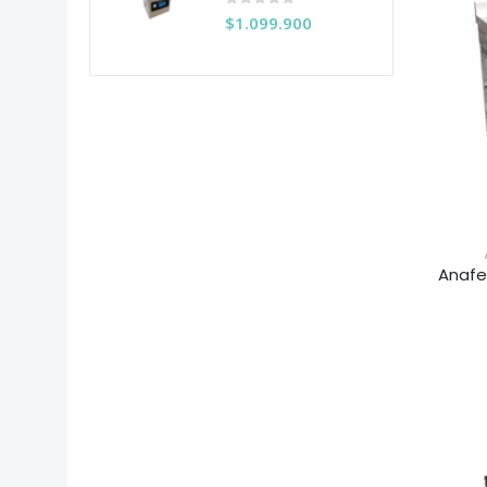
0
out of 5
$
1.099.900
Anafe 