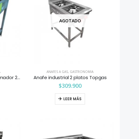
AGOTADO
A
ANAFES A GAS
,
GASTRONOMIA
Anafe industrial 2 platos quemador 21 cms.
Anafe industrial 2 platos Topgas
$
309.900
LEER MÁS