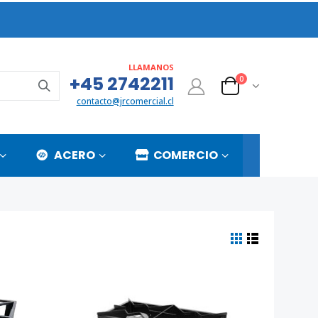
LLAMANOS
+45 2742211
0
contacto@jrcomercial.cl
ACERO
COMERCIO