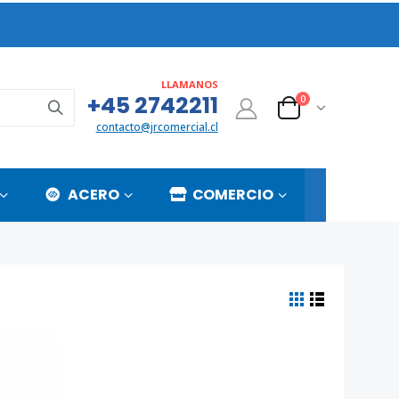
LLAMANOS
+45 2742211
0
contacto@jrcomercial.cl
ACERO
COMERCIO