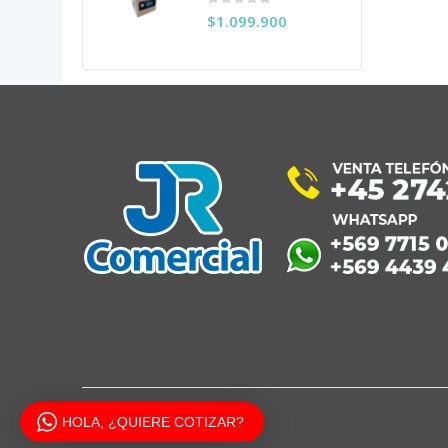
0
out of 5
$
1.099.900
HOLA, ¿QUIERE COTIZAR?
JR COMERCIAL 2020