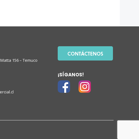
Matta 156 – Temuco
¡SÍGANOS!
rcial.cl