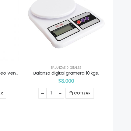
BALANZAS DIGITALES
Balanza digital 40 kg visor aereo Ventus
Balanza digital gramera 10 kgs.
$
8.000
AR
COTIZAR