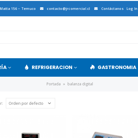
 Matta 156 – Temuco
contacto@jrcomercial.cl
Contáctanos
Log In
RÍA
REFRIGERACION
GASTRONOMIA
Portada
»
balanza digital
r: