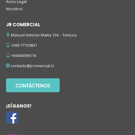
Aviso Legal
Nosotros
JR COMERCIAL
Manuel Antonio Matta 156 – Temuco
+569 77150831
+56944394116
contacto@jrcomercial.cl
¡SÍGANOS!