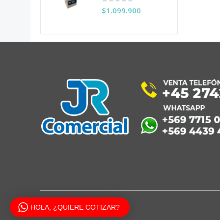
0
out of 5
$
1.099.900
HOLA, ¿QUIERE COTIZAR?
JR COMERCIAL 2020