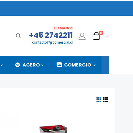
LLAMANOS
+45 2742211
0
contacto@jrcomercial.cl
ACERO
COMERCIO