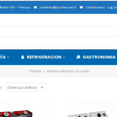
 Matta 156 – Temuco
contacto@jrcomercial.cl
Contáctanos
Log In
RÍA
REFRIGERACION
GASTRONOMIA
Portada
»
Freidora electrica con aceite
r: