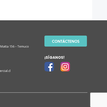
Matta 156 – Temuco
¡SÍGANOS!
rcial.cl