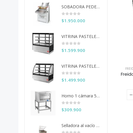
SOBADORA PEDESTAL 60 CM COUSIÑO
0
out of 5
$
1.950.000
VITRINA PASTELERA ITA RECTA 150 CM
0
out of 5
$
1.599.900
VITRINA PASTELERA ITA CURVA 150 CM
FREI
Freid
0
out of 5
$
1.499.900
Horno 1 cámara 50x50 Ventus
0
out of 5
$
309.900
Selladora al vacío 40 cms. KDZ-400/2F