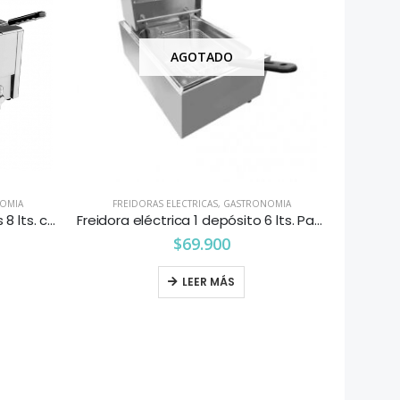
AGOTADO
OMIA
FREIDORAS ELECTRICAS
,
GASTRONOMIA
Freidora eléctrica 2 depósitos 8 lts. c/u con despiche
Freidora eléctrica 1 depósito 6 lts. Pareti Kitchenette
$
69.900
LEER MÁS