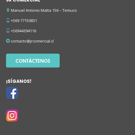
Manuel Antonio Matta 156 – Temuco
+569 77150831
+56944394116
contacto@jrcomercial.cl
¡SÍGANOS!