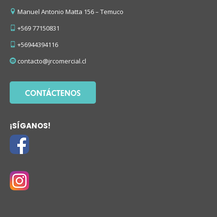
Manuel Antonio Matta 156 – Temuco
+569 77150831
+56944394116
contacto@jrcomercial.cl
¡SÍGANOS!