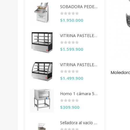
SOBADORA PEDESTAL 60 CM COUSIÑO
0
out of 5
$
1.950.000
VITRINA PASTELERA ITA RECTA 150 CM
0
out of 5
$
1.599.900
VITRINA PASTELERA ITA CURVA 150 CM
0
out of 5
$
1.499.900
Horno 1 cámara 50x50 Ventus
0
out of 5
$
309.900
Selladora al vacío 40 cms. KDZ-400/2F