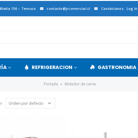
 Matta 156 – Temuco
contacto@jrcomercial.cl
Contáctanos
Log In
RÍA
REFRIGERACION
GASTRONOMIA
Portada
»
Moledor de carne
r: