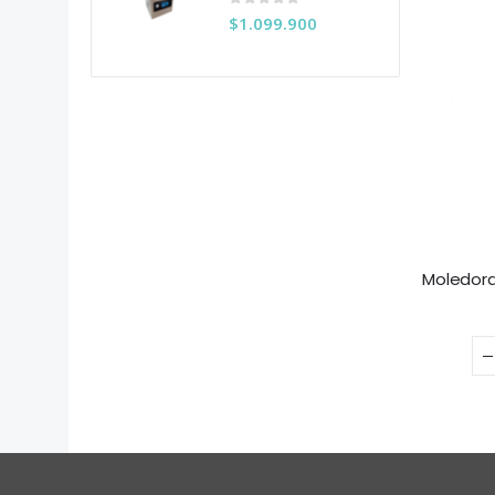
0
out of 5
$
1.099.900