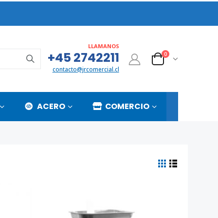
LLAMANOS
+45 2742211
0
contacto@jrcomercial.cl
ACERO
COMERCIO