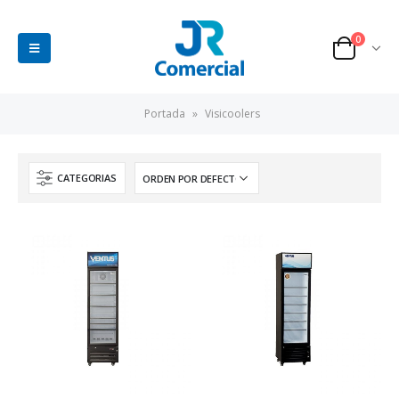
0
Portada
»
Visicoolers
CATEGORIAS