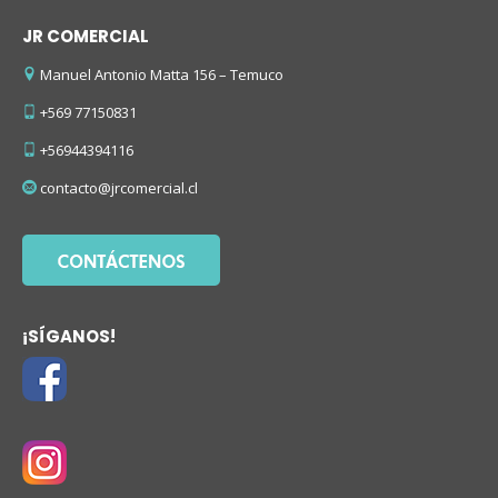
JR COMERCIAL
Manuel Antonio Matta 156 – Temuco
+569 77150831
+56944394116
contacto@jrcomercial.cl
¡SÍGANOS!