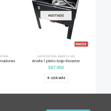
AGOTADO
NOMIA
GASTRONOMIA
,
ANAFES A GAS
GA
madores
Anafe 1 plato bajo Roaster
Horno
$
87.900
LEER MÁS