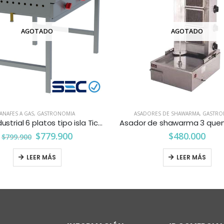
AGOTADO
AGOTADO
ANAFES A GAS
,
GASTRONOMIA
ASADORES DE SHAWARMA
,
GASTRO
Anafe industrial 6 platos tipo isla Ticgas
Asador de shawarma 3 que
$
779.900
$
480.000
$
799.900
LEER MÁS
LEER MÁS