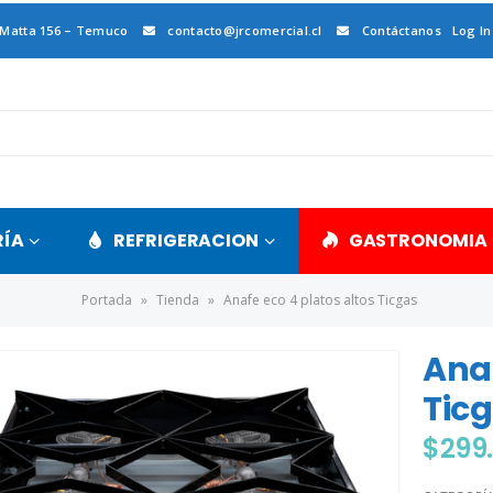
 Matta 156 – Temuco
contacto@jrcomercial.cl
Contáctanos
Log In
RÍA
REFRIGERACION
GASTRONOMIA
Portada
»
Tienda
»
Anafe eco 4 platos altos Ticgas
Anaf
Tic
$
299