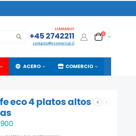
LLAMANOS
+45 2742211
0
contacto@jrcomercial.cl
ACERO
COMERCIO
e eco 4 platos altos
gas
.900