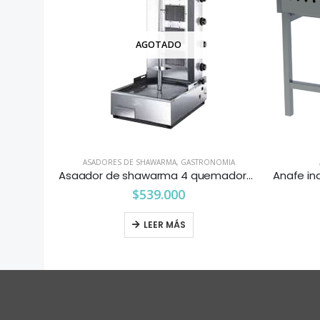
AGOTADO
ASADORES DE SHAWARMA
,
GASTRONOMIA
Anafe eco 2 platos bajos 43×43 cms. Maigas
Asaador de shawarma 4 quemadores
$
539.000
R
LEER MÁS