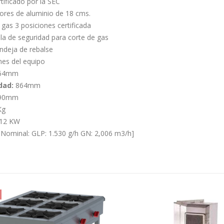
tificado por la SEC
res de aluminio de 18 cms.
 gas 3 posiciones certificada
a de seguridad para corte de gas
andeja de rebalse
es del equipo
64mm
dad:
864mm
90mm
Kg
 12 KW
ominal: GLP: 1.530 g/h GN: 2,006 m3/h]