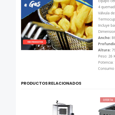
Equipo cer
4 quemado
Válvula de
Termocupl
Incluye b
Dimension
Ancho:
8
Profundi
Altura:
7
Peso: 26 
Potencia:
Consumo N
PRODUCTOS RELACIONADOS
OFERTA