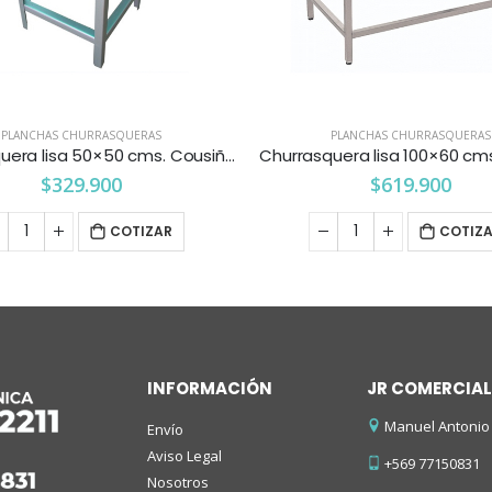
PLANCHAS CHURRASQUERAS
PLANCHAS CHURRASQUERAS
Churrasquera lisa 50×50 cms. Cousiño
Churrasquera lisa 100×60 cm
$
329.900
$
619.900
COTIZAR
COTIZ
INFORMACIÓN
JR COMERCIAL
Manuel Antonio 
Envío
Aviso Legal
+569 77150831
Nosotros