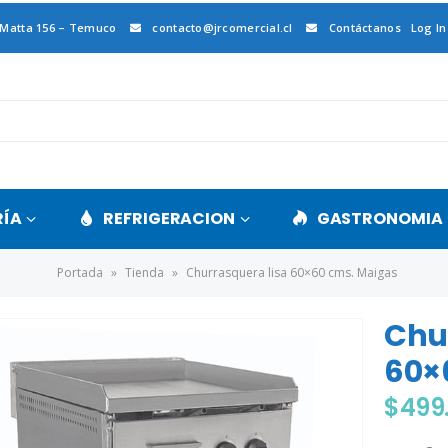
 Matta 156 – Temuco
contacto@jrcomercial.cl
Contáctanos
Log In
RÍA
REFRIGERACION
GASTRONOMIA
Portada
»
Tienda
»
Churrasquera lisa 60×60 cms. Maigas
Chu
60×
$
499