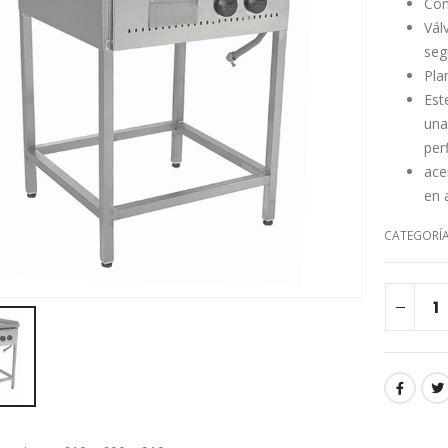
Con
Vál
seg
Pla
Est
una
per
ace
en a
CATEGORÍ