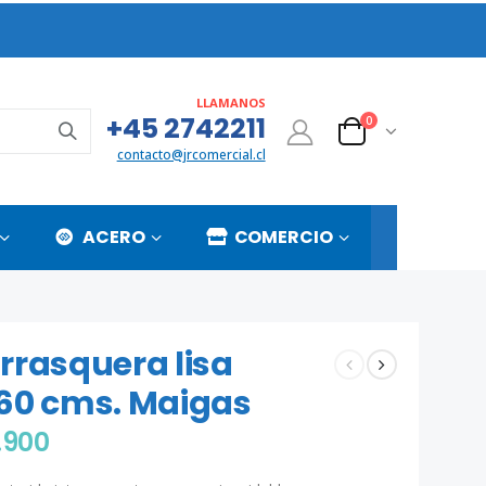
LLAMANOS
+45 2742211
0
contacto@jrcomercial.cl
ACERO
COMERCIO
rrasquera lisa
60 cms. Maigas
.900