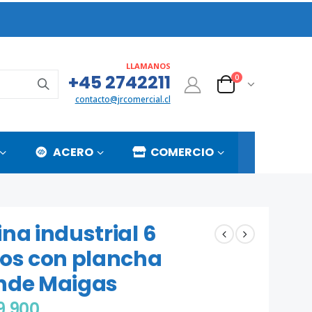
LLAMANOS
+45 2742211
0
contacto@jrcomercial.cl
ACERO
COMERCIO
na industrial 6
tos con plancha
nde Maigas
9.900