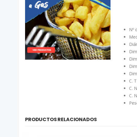
Nº 
Med
Diá
Dim
Dim
Dim
Dim
C. 
C. 
C. 
Pes
PRODUCTOS RELACIONADOS