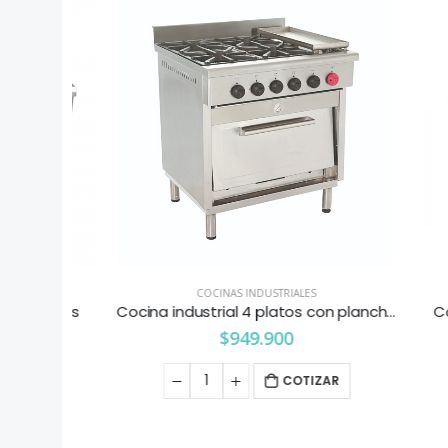
COCINAS INDUSTRIALES
Topgas
Cocina industrial 4 platos con plancha churrasquera Maigas
Cocina
$
949.900
COTIZAR