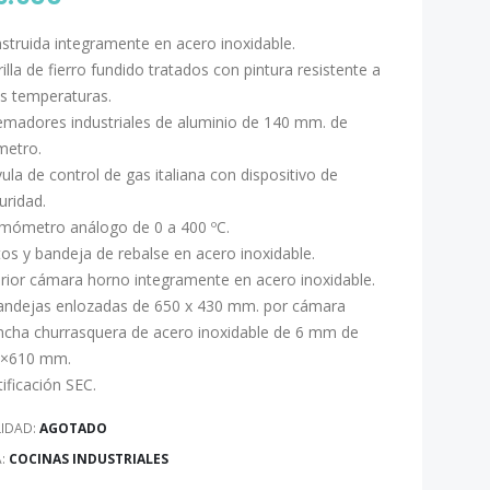
struida integramente en acero inoxidable.
rilla de fierro fundido tratados con pintura resistente a
as temperaturas.
madores industriales de aluminio de 140 mm. de
metro.
vula de control de gas italiana con dispositivo de
uridad.
mómetro análogo de 0 a 400 ºC.
tos y bandeja de rebalse en acero inoxidable.
erior cámara horno integramente en acero inoxidable.
andejas enlozadas de 650 x 430 mm. por cámara
ncha churrasquera de acero inoxidable de 6 mm de
0×610 mm.
tificación SEC.
LIDAD:
AGOTADO
A:
COCINAS INDUSTRIALES