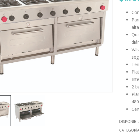
Con
Par
alt
Que
diá
Vál
seg
Ter
Pla
Int
2 b
Pla
48
Cer
DISPONIBI
CATEGORÍ