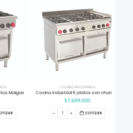
COCINAS INDUSTRIALES
 Maigas
Cocina industrial 6 platos con churrasquera Maigas
Cocin
$
1.699.000
AR
COTIZAR