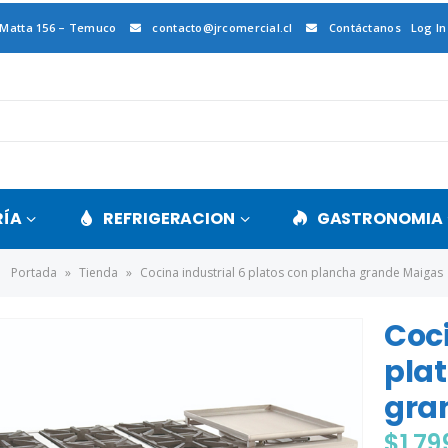
 Matta 156 – Temuco
contacto@jrcomercial.cl
Contáctanos
Log In
RÍA
REFRIGERACION
GASTRONOMIA
Portada
»
Tienda
»
Cocina industrial 6 platos con plancha grande Maigas
Coci
pla
gra
$
1.79