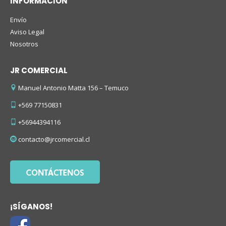
INFORMACIÓN
Envío
Aviso Legal
Nosotros
JR COMERCIAL
Manuel Antonio Matta 156 – Temuco
+569 77150831
+56944394116
contacto@jrcomercial.cl
¡SÍGANOS!