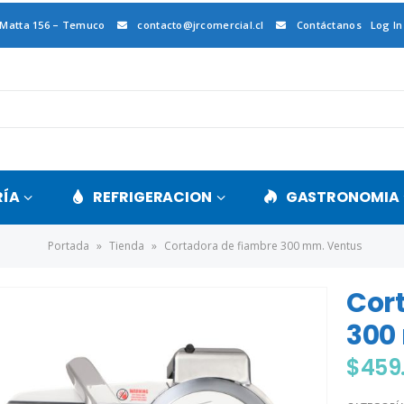
 Matta 156 – Temuco
contacto@jrcomercial.cl
Contáctanos
Log In
RÍA
REFRIGERACION
GASTRONOMIA
Portada
»
Tienda
»
Cortadora de fiambre 300 mm. Ventus
Cor
300
$
459