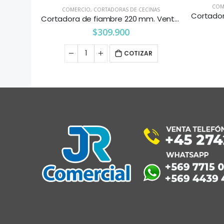
COM
AS
COMERCIO
,
CORTADORAS DE CECINAS
Picadora de papas mural 10 mm. Ventus
Cortadora de fiambre 220 mm. Ventus
$
309.900
R
COTIZAR