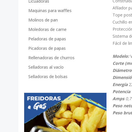
Construid
Licuadoras
Afilador pa
Maquinas para waffles
Tope poste
Molinos de pan
Cuchillo e
Protección
Moledoras de carne
Sistema d
Peladoras de papas
Fácil de l
Picadoras de papas
Modelo:
Rellenadoras de churros
Corte (m
Selladoras al vacío
Diámetro
Selladoras de bolsas
Dimensió
Energía
2
Potencia
Amps
0,7
Peso neto
Peso brut