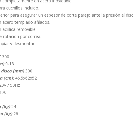
a completamente en acero inoxidable
ra cuchillos incluido.
rior para asegurar un espesor de corte parejo ante la presión el disc
n acero templado afilados.
 acrílica removible.
e rotación por correa.
impiar y desmontar.
V-300
m)
0-13
 disco (mm)
300
n (cm):
46.5x62x52
20V / 50Hz
170
 (kg)
24
o (kg)
26