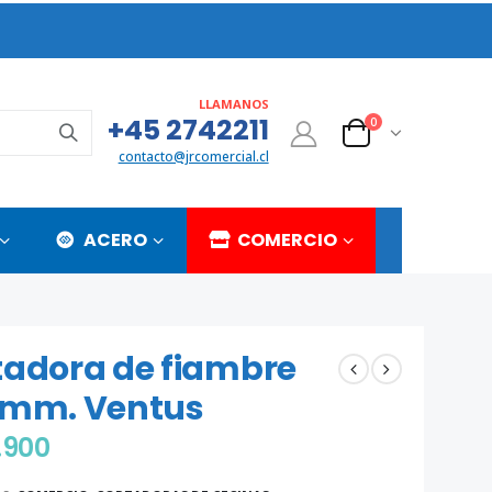
LLAMANOS
+45 2742211
0
contacto@jrcomercial.cl
ACERO
COMERCIO
tadora de fiambre
 mm. Ventus
.900