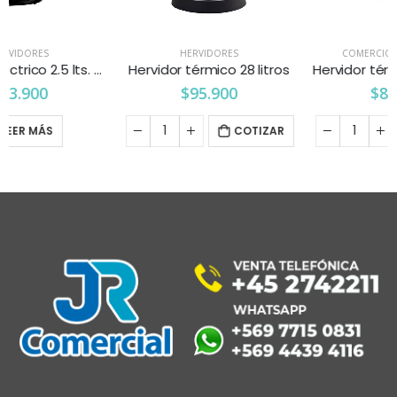
HERVIDORES
COMERCIO
,
HERVIDORES
Hervidor térmico 28 litros
Hervidor térmico 10 litros con percolador
$
95.900
$
89.900
COTIZAR
COTIZAR