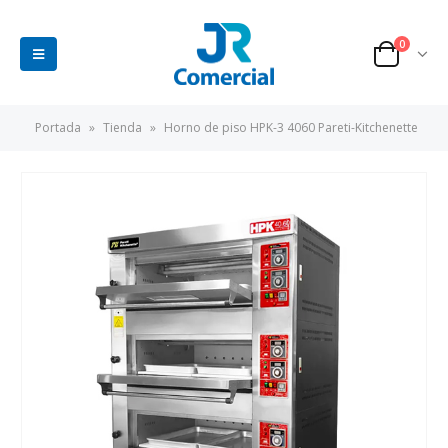
0
Portada
»
Tienda
»
Horno de piso HPK-3 4060 Pareti-Kitchenette