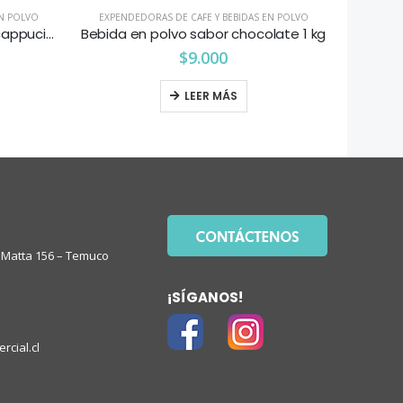
EN POLVO
EXPENDEDORAS DE CAFE Y BEBIDAS EN POLVO
EXPEND
Bebida en polvo sabor cafe cappucino vainilla 1 kg
Bebida en polvo sabor chocolate 1 kg
$
9.000
LEER MÁS
Matta 156 – Temuco
¡SÍGANOS!
rcial.cl