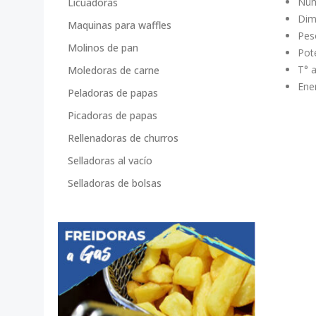
Núm
Licuadoras
Dim
Maquinas para waffles
Peso
Molinos de pan
Pot
T° 
Moledoras de carne
Ener
Peladoras de papas
Picadoras de papas
Rellenadoras de churros
Selladoras al vacío
Selladoras de bolsas