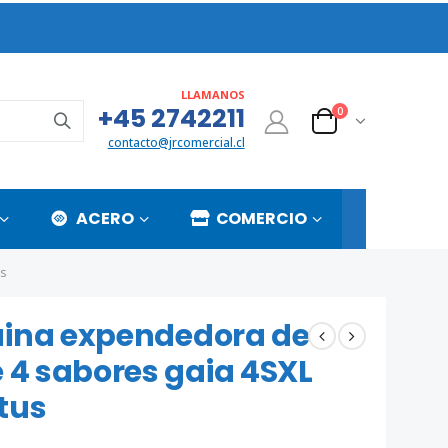
LLAMANOS
+45 2742211
0
contacto@jrcomercial.cl
ACERO
COMERCIO
s
ina expendedora de
 4 sabores gaia 4SXL
tus