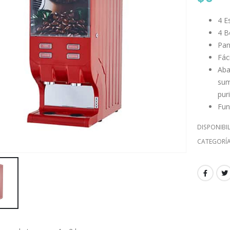
4 E
4 B
Pan
Fác
Aba
sum
puri
Fun
DISPONIBI
CATEGORÍ