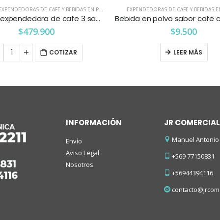
EXPENDEDORAS DE CAFE Y BEBIDAS EN POLVO
EXPENDEDORAS DE CAFE Y BEBIDAS 
Maquina expendedora de cafe 3 sabores led
$
479.900
$
9.500
COTIZAR
LEER MÁS
INFORMACIÓN
JR COMERCIAL
Manuel Antonio 
Envío
Aviso Legal
+569 77150831
Nosotros
+56944394116
contacto@jrcome