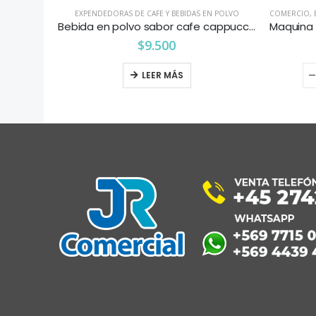
N POLVO
EXPENDEDORAS DE CAFE Y BEBIDAS EN POLVO
COMERCIO
,
Bebida en polvo sabor cafe mokaccino 1 kg
Bebida en polvo sabor cafe cappuccino premium 1 kg
$
9.500
LEER MÁS