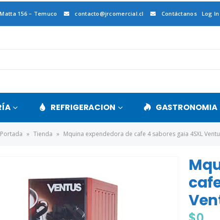
 Matta 156 – Temuco
contacto@jrcomercial.cl
Contáctanos
Log In
RÍA
REFRIGERACION
GASTRONOMIA
Portada
»
Tienda
»
Mquina expendedora de cafe 4 sabores gaia 4SXL Ventu
Mqu
cafe
Ven
$
0