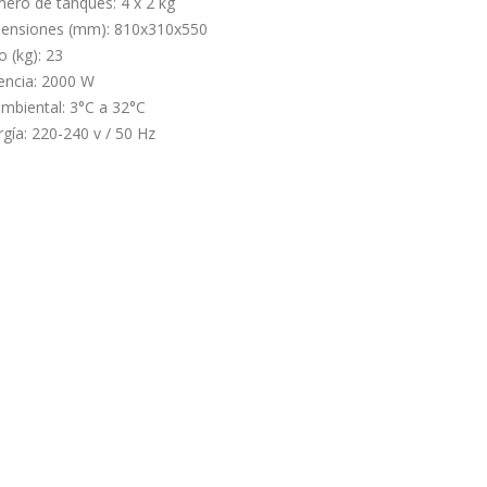
ero de tanques: 4 x 2 kg
ensiones (mm): 810x310x550
 (kg): 23
encia: 2000 W
ambiental: 3°C a 32°C
gía: 220-240 v / 50 Hz