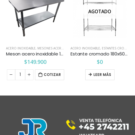
AGOTADO
ACERO INOXIDABLE
,
MESONES ACERO INOXIDABLE
ACERO INOXIDABLE
,
ESTANTES CROMADOS
Meson acero inoxidable 150 cm. mural
Estante cromado 180x60x160
$
149.900
$
0
COTIZAR
LEER MÁS