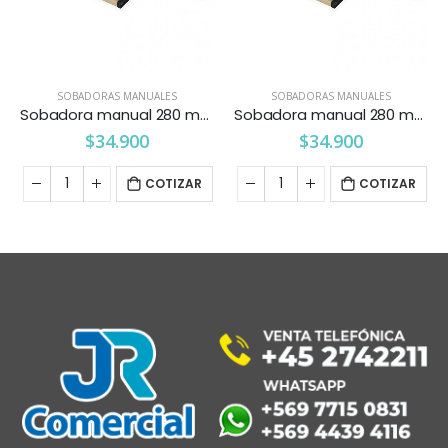
SOBADORAS MANUALES
SOBADORAS MANUALES
Sobadora manual 280 mm. Pareti-Kitchenette
Sobadora manual 280 mm. Kitchenette
Sobadora manual 400 mm. Kitchenette
$
34.900
$
40.900
R
COTIZAR
COTIZAR