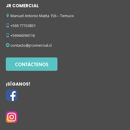
JR COMERCIAL
Manuel Antonio Matta 156 – Temuco
+569 77150831
+56944394116
contacto@jrcomercial.cl
¡SÍGANOS!