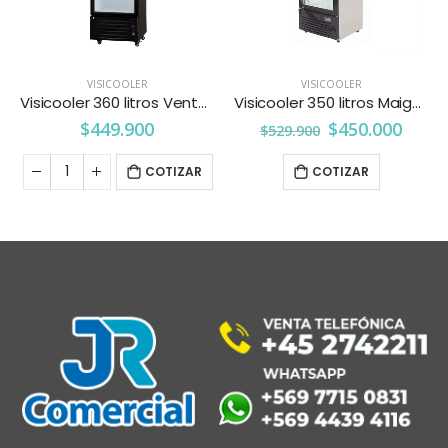
VISICOOLER
VISICOOLER
Visicooler 360 litros Ventus
Visicooler 350 litros Maigas
$
449.900
$
450.000
$
529.900
COTIZAR
COTIZAR