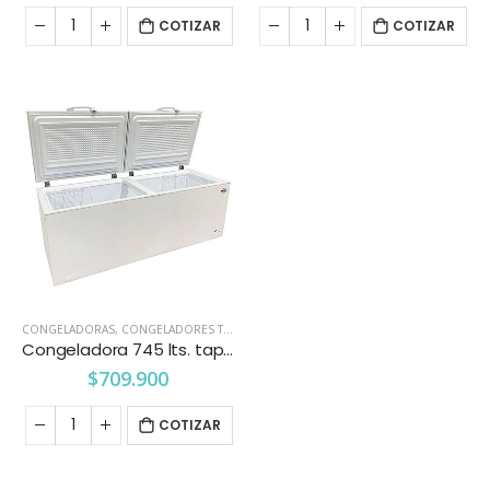
COTIZAR
COTIZAR
CONGELADORAS
,
CONGELADORES TAPA DURA
Congeladora 745 lts. tapa dura Maigas
$
709.900
COTIZAR