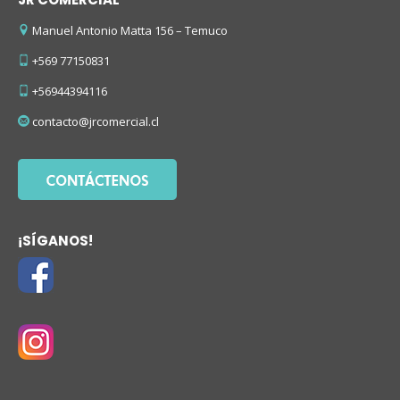
Manuel Antonio Matta 156 – Temuco
+569 77150831
+56944394116
contacto@jrcomercial.cl
¡SÍGANOS!