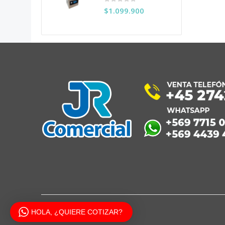
0
out of 5
$
1.099.900
HOLA, ¿QUIERE COTIZAR?
JR COMERCIAL 2020