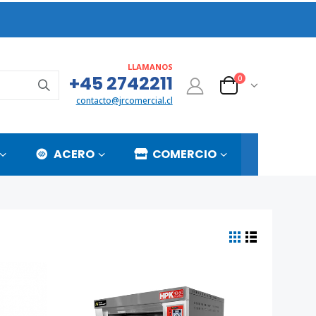
LLAMANOS
+45 2742211
0
contacto@jrcomercial.cl
ACERO
COMERCIO