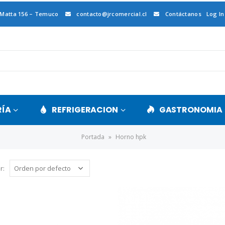
 Matta 156 – Temuco
contacto@jrcomercial.cl
Contáctanos
Log In
RÍA
REFRIGERACION
GASTRONOMIA
Portada
»
Horno hpk
r: