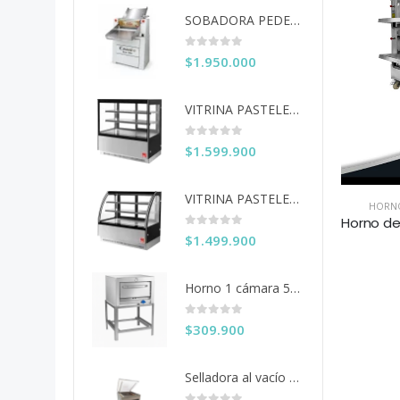
SOBADORA PEDESTAL 60 CM COUSIÑO
0
out of 5
$
1.950.000
VITRINA PASTELERA ITA RECTA 150 CM
0
out of 5
$
1.599.900
VITRINA PASTELERA ITA CURVA 150 CM
HORNO
0
out of 5
$
1.499.900
Horno 1 cámara 50x50 Ventus
0
out of 5
$
309.900
Selladora al vacío 40 cms. KDZ-400/2F