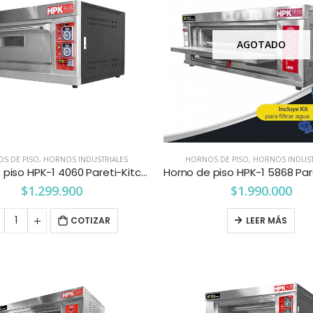
AGOTADO
S DE PISO
,
HORNOS INDUSTRIALES
HORNOS DE PISO
,
HORNOS INDUST
Horno de piso HPK-1 4060 Pareti-Kitchenette
$
1.299.900
$
1.990.000
COTIZAR
LEER MÁS