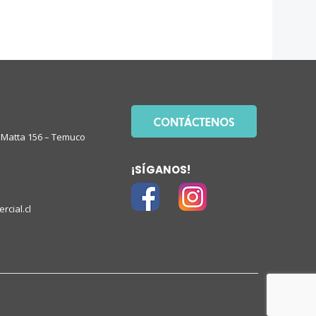
Matta 156 – Temuco
¡SÍGANOS!
rcial.cl