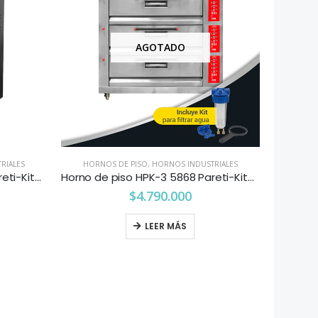
AGOTADO
RIALES
HORNOS DE PISO
,
HORNOS INDUSTRIALES
Horno de piso HPK-3 4060 Pareti-Kitchenette
Horno de piso HPK-3 5868 Pareti-Kitchenette
$
4.790.000
LEER MÁS