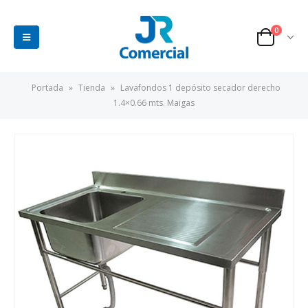
0
Portada
»
Tienda
»
Lavafondos 1 depósito secador derecho
1.4×0.66 mts. Maigas