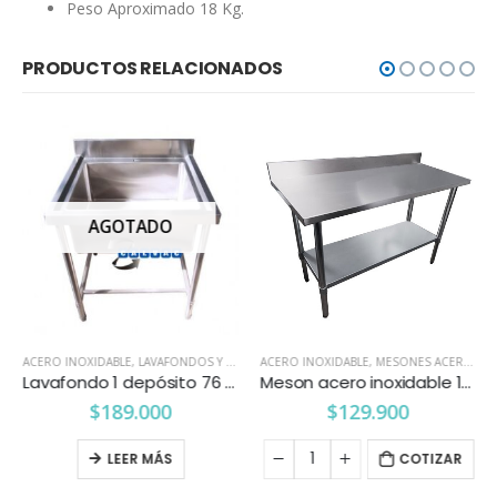
Peso Aproximado 18 Kg.
PRODUCTOS RELACIONADOS
AGOTADO
ACERO INOXIDABLE
,
LAVAFONDOS Y LAVAMANOS
ACERO INOXIDABLE
,
MESONES ACERO INOXIDABLE
Lavafondo 1 depósito 76 x 76 cms.
Meson acero inoxidable 120 cm. mural
$
189.000
$
129.900
LEER MÁS
COTIZAR