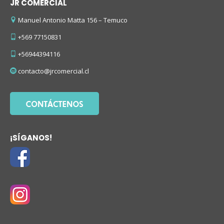
JR COMERCIAL
Manuel Antonio Matta 156 – Temuco
+569 77150831
+56944394116
contacto@jrcomercial.cl
¡SÍGANOS!