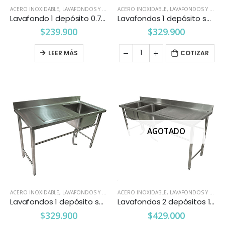
ACERO INOXIDABLE
,
LAVAFONDOS Y LAVAMANOS
ACERO INOXIDABLE
,
LAVAFONDOS Y LAVAMANOS
Lavafondo 1 depósito 0.7 x 0.60 mts.
Lavafondos 1 depósito secador derecho 1.4×0.66 mts. Maigas
$
239.900
$
329.900
LEER MÁS
COTIZAR
AGOTADO
ACERO INOXIDABLE
,
LAVAFONDOS Y LAVAMANOS
ACERO INOXIDABLE
,
LAVAFONDOS Y LAVAMANOS
Lavafondos 1 depósito secador izquierdo 1.4×0.66 mts. Maigas
Lavafondos 2 depósitos 1 secador derecho 2.0 X 0.66 mts.
$
329.900
$
429.000