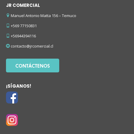
JR COMERCIAL
Manuel Antonio Matta 156 – Temuco
+569 77150831
+56944394116
contacto@jrcomercial.cl
¡SÍGANOS!