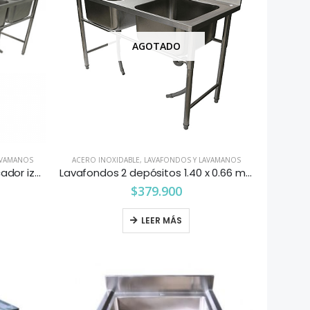
AGOTADO
AVAMANOS
ACERO INOXIDABLE
,
LAVAFONDOS Y LAVAMANOS
Lavafondos 2 depósitos 1 secador izquierdo 2.0 X 0.66 mts.
Lavafondos 2 depósitos 1.40 x 0.66 mts.
$
379.900
LEER MÁS