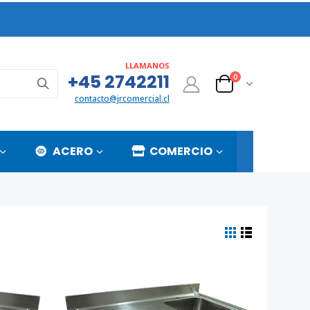
LLAMANOS
+45 2742211
0
contacto@jrcomercial.cl
ACERO
COMERCIO