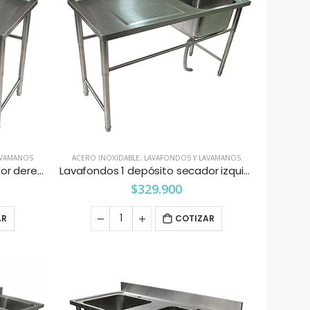
AVAMANOS
ACERO INOXIDABLE
,
LAVAFONDOS Y LAVAMANOS
Lavafondos 1 depósito secador derecho 1.4×0.66 mts. Maigas
Lavafondos 1 depósito secador izquierdo 1.4×0.66 mts. Maigas
$
329.900
AR
COTIZAR