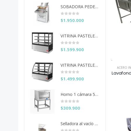
SOBADORA PEDESTAL 60 CM COUSIÑO
0
out of 5
$
1.950.000
VITRINA PASTELERA ITA RECTA 150 CM
0
out of 5
$
1.599.900
VITRINA PASTELERA ITA CURVA 150 CM
ACERO I
0
out of 5
$
1.499.900
Horno 1 cámara 50x50 Ventus
0
out of 5
$
309.900
Selladora al vacío 40 cms. KDZ-400/2F