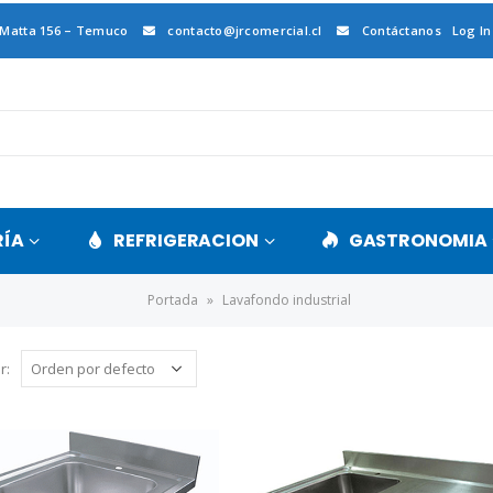
 Matta 156 – Temuco
contacto@jrcomercial.cl
Contáctanos
Log In
RÍA
REFRIGERACION
GASTRONOMIA
Portada
»
Lavafondo industrial
r: