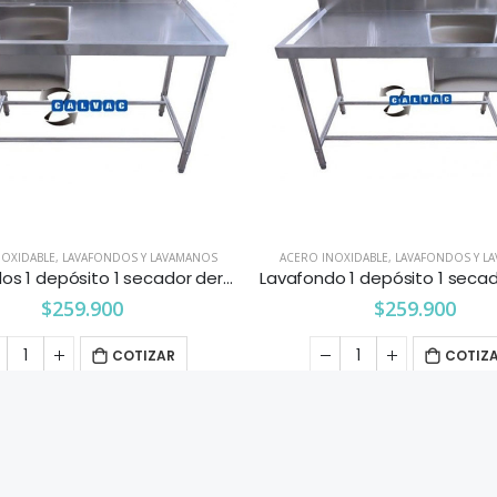
NOXIDABLE
,
LAVAFONDOS Y LAVAMANOS
ACERO INOXIDABLE
,
LAVAFONDOS Y L
Lavafondos 1 depósito 1 secador derecho 1.2 mts.
$
259.900
$
259.900
COTIZAR
COTIZ