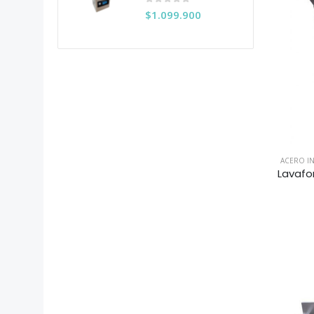
0
out of 5
$
1.099.900
ACERO I
Lavafo