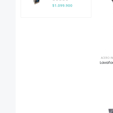
0
out of 5
$
1.099.900
ACERO I
Lavafo