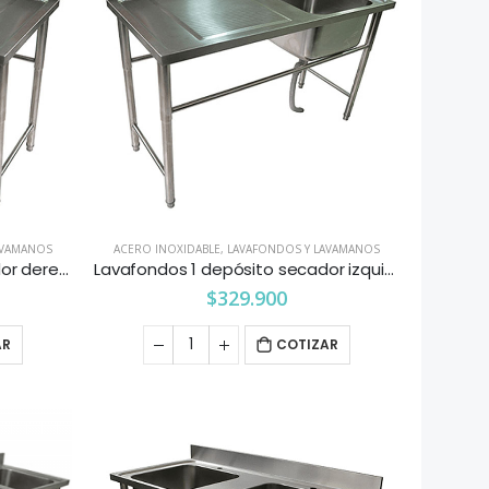
AVAMANOS
ACERO INOXIDABLE
,
LAVAFONDOS Y LAVAMANOS
Lavafondos 1 depósito secador derecho 1.4×0.66 mts. Maigas
Lavafondos 1 depósito secador izquierdo 1.4×0.66 mts. Maigas
$
329.900
AR
COTIZAR