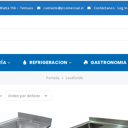
 Matta 156 – Temuco
contacto@jrcomercial.cl
Contáctanos
Log In
RÍA
REFRIGERACION
GASTRONOMIA
Portada
»
Lavafondo
r: