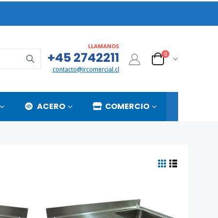
LLAMANOS
+45 2742211
0
contacto@jrcomercial.cl
ACERO
COMERCIO