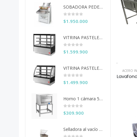
SOBADORA PEDESTAL 60 CM COUSIÑO
0
out of 5
$
1.950.000
VITRINA PASTELERA ITA RECTA 150 CM
0
out of 5
$
1.599.900
VITRINA PASTELERA ITA CURVA 150 CM
ACERO I
0
out of 5
$
1.499.900
Horno 1 cámara 50x50 Ventus
0
out of 5
$
309.900
Selladora al vacío 40 cms. KDZ-400/2F