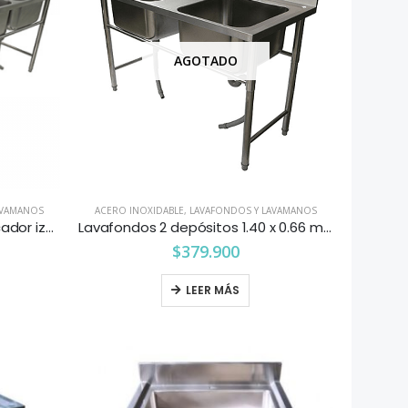
AGOTADO
AVAMANOS
ACERO INOXIDABLE
,
LAVAFONDOS Y LAVAMANOS
Lavafondos 2 depósitos 1 secador izquierdo 2.0 X 0.66 mts.
Lavafondos 2 depósitos 1.40 x 0.66 mts.
$
379.900
LEER MÁS