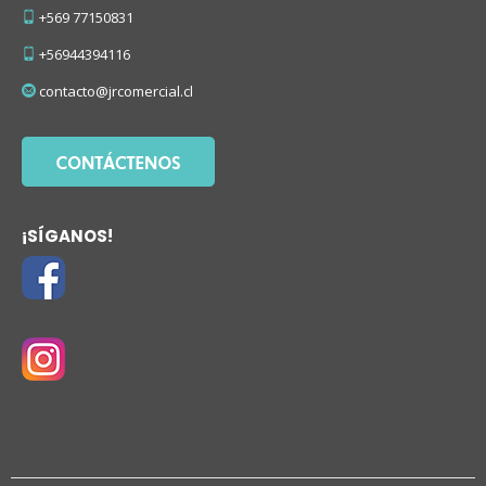
+569 77150831
+56944394116
contacto@jrcomercial.cl
¡SÍGANOS!